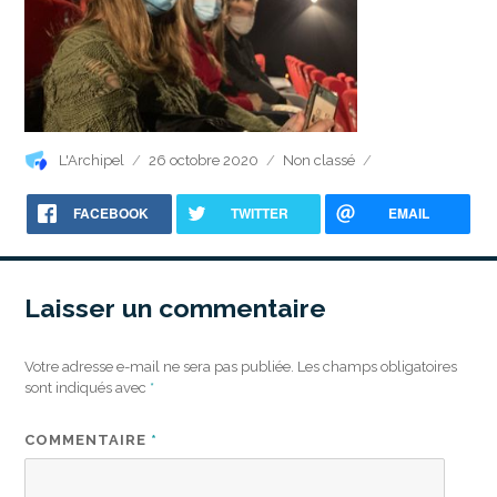
Auteur
Publié
Catégories
L'Archipel
26 octobre 2020
Non classé
le
FACEBOOK
TWITTER
EMAIL
Laisser un commentaire
Votre adresse e-mail ne sera pas publiée.
Les champs obligatoires
sont indiqués avec
*
COMMENTAIRE
*