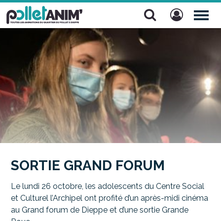
Pollet Anim'
TOG
NAV
SORTIE GRAND FORUM
Le lundi 26 octobre, les adolescents du Centre Social
et Culturel l’Archipel ont profité d’un après-midi cinéma
au Grand forum de Dieppe et d’une sortie Grande