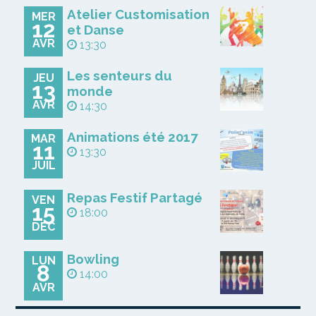
Atelier Customisation
MER
12
et Danse
AVR
13:30
Les senteurs du
JEU
13
monde
AVR
14:30
Animations été 2017
MAR
11
13:30
JUIL
Repas Festif Partagé
VEN
15
18:00
DÉC
Bowling
LUN
8
14:00
AVR