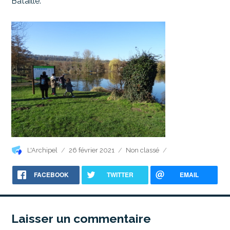
Bataille.
Auteur
Publié
Catégories
L'Archipel
26 février 2021
Non classé
le
FACEBOOK
TWITTER
EMAIL
Laisser un commentaire