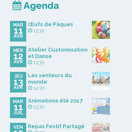
Agenda
Œufs de Pâques
MAR
11
13:30
AVR
Atelier Customisation
MER
12
et Danse
AVR
13:30
Les senteurs du
JEU
13
monde
AVR
14:30
Animations été 2017
MAR
11
13:30
JUIL
Repas Festif Partagé
VEN