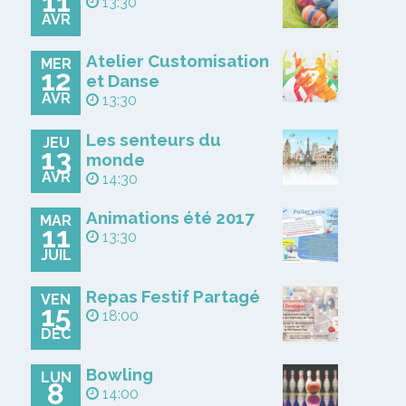
11
13:30
AVR
Atelier Customisation
MER
12
et Danse
AVR
13:30
Les senteurs du
JEU
13
monde
AVR
14:30
Animations été 2017
MAR
11
13:30
JUIL
Repas Festif Partagé
VEN
15
18:00
DÉC
Bowling
LUN
8
14:00