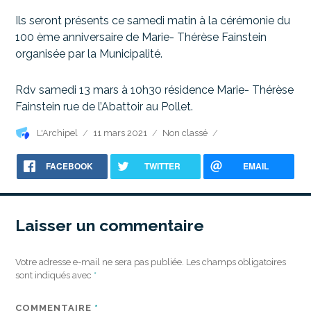
Ils seront présents ce samedi matin à la cérémonie du
100 ème anniversaire de Marie- Thérèse Fainstein
organisée par la Municipalité.
Rdv samedi 13 mars à 10h30 résidence Marie- Thérèse
Fainstein rue de l’Abattoir au Pollet.
Auteur
Publié
Catégories
L'Archipel
11 mars 2021
Non classé
le
FACEBOOK
TWITTER
EMAIL
Laisser un commentaire
Votre adresse e-mail ne sera pas publiée.
Les champs obligatoires
sont indiqués avec
*
COMMENTAIRE
*