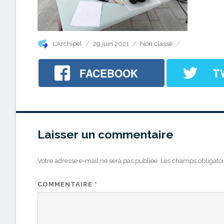
Auteur
Publié
Catégories
L'Archipel
29 juin 2021
Non classé
le
FACEBOOK
T
Laisser un commentaire
Votre adresse e-mail ne sera pas publiée.
Les champs obligatoi
COMMENTAIRE
*