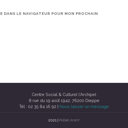
TE DANS LE NAVIGATEUR POUR MON PROCHAIN
Centre Social & Culturel l'Archipel
8 rue du 19 août 1942, 76200 Dieppe
Tél : 02 35 84 16 92 |
Nous laisser un message
2021 |
Pollet Anim'