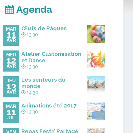
Agenda
Œufs de Pâques
MAR
11
13:30
AVR
Atelier Customisation
MER
12
et Danse
AVR
13:30
Les senteurs du
JEU
13
monde
AVR
14:30
Animations été 2017
MAR
11
13:30
JUIL
Repas Festif Partagé
VEN