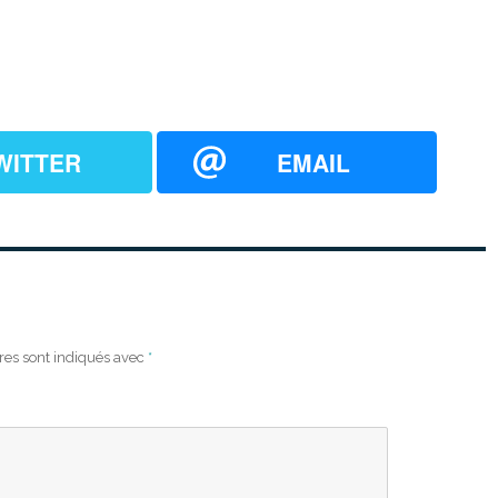
WITTER
EMAIL
res sont indiqués avec
*