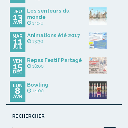
Les senteurs du
JEU
13
monde
AVR
14:30
Animations été 2017
MAR
11
13:30
JUIL
Repas Festif Partagé
VEN
15
18:00
DÉC
Bowling
LUN
8
14:00
AVR
RECHERCHER