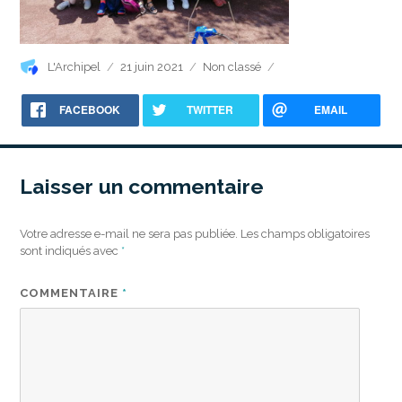
Auteur
Publié
Catégories
L'Archipel
21 juin 2021
Non classé
le
FACEBOOK
TWITTER
EMAIL
Laisser un commentaire
Votre adresse e-mail ne sera pas publiée.
Les champs obligatoires
sont indiqués avec
*
COMMENTAIRE
*