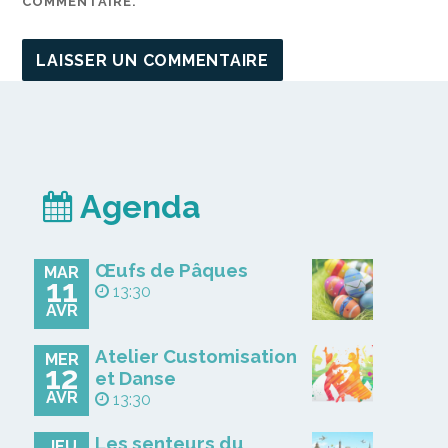
COMMENTAIRE.
Agenda
Œufs de Pâques
MAR
11
13:30
AVR
Atelier Customisation
MER
12
et Danse
AVR
13:30
Les senteurs du
JEU