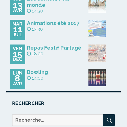
13
monde
AVR
14:30
Animations été 2017
MAR
11
13:30
JUIL
Repas Festif Partagé
VEN
15
18:00
DÉC
Bowling
LUN
8
14:00
AVR
RECHERCHER
REC
Recherche
pour :