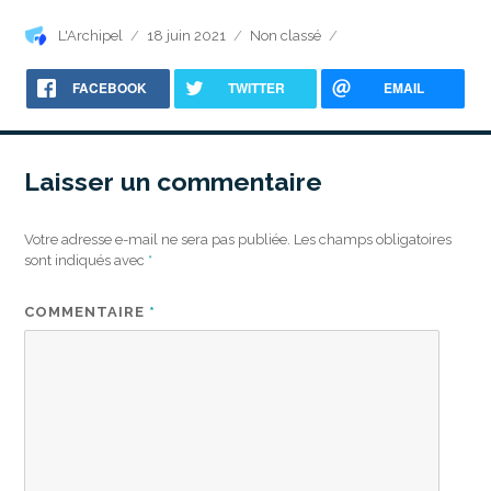
Auteur
Publié
Catégories
L'Archipel
18 juin 2021
Non classé
le
FACEBOOK
TWITTER
EMAIL
Laisser un commentaire
Votre adresse e-mail ne sera pas publiée.
Les champs obligatoires
sont indiqués avec
*
COMMENTAIRE
*