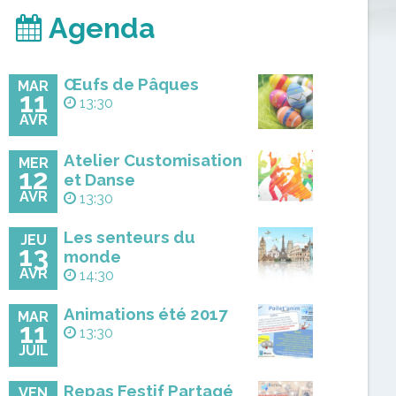
Agenda
Œufs de Pâques
MAR
11
13:30
AVR
Atelier Customisation
MER
12
et Danse
AVR
13:30
Les senteurs du
JEU
13
monde
AVR
14:30
Animations été 2017
MAR
11
13:30
JUIL
Repas Festif Partagé
VEN