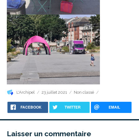
Auteur
Publié
Catégories
L'Archipel
23 juillet 2021
Non classé
le
FACEBOOK
TWITTER
EMAIL
Laisser un commentaire