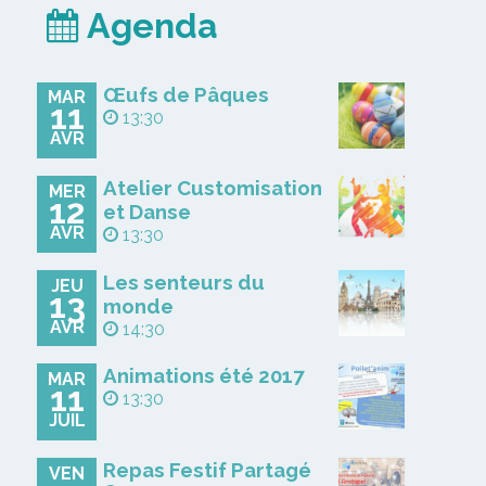
Agenda
Œufs de Pâques
MAR
11
13:30
AVR
Atelier Customisation
MER
12
et Danse
AVR
13:30
Les senteurs du
JEU
13
monde
AVR
14:30
Animations été 2017
MAR
11
13:30
JUIL
Repas Festif Partagé
VEN