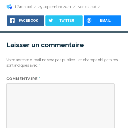
Auteur
Publié
Catégories
L'Archipel
29 septembre 2021
Non classé
le
FACEBOOK
TWITTER
EMAIL
Laisser un commentaire
Votre adresse e-mail ne sera pas publiée.
Les champs obligatoires
sont indiqués avec
*
COMMENTAIRE
*