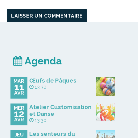
Agenda
Œufs de Pâques
MAR
11
13:30
AVR
Atelier Customisation
MER
12
et Danse
AVR
13:30
Les senteurs du
JEU