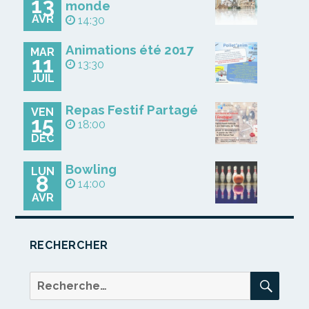
13
monde
AVR
14:30
Animations été 2017
MAR
11
13:30
JUIL
Repas Festif Partagé
VEN
15
18:00
DÉC
Bowling
LUN
8
14:00
AVR
RECHERCHER
REC
Recherche
pour :