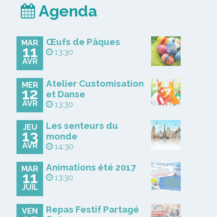
Agenda
Œufs de Pâques
MAR
11
13:30
AVR
Atelier Customisation
MER
12
et Danse
AVR
13:30
Les senteurs du
JEU
13
monde
AVR
14:30
Animations été 2017
MAR
11
13:30
JUIL
Repas Festif Partagé
VEN