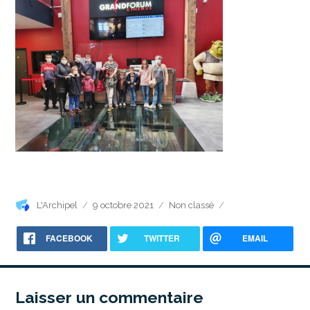
Auteur
Publié
Catégories
L'Archipel
9 octobre 2021
Non classé
le
FACEBOOK
TWITTER
EMAIL
Laisser un commentaire