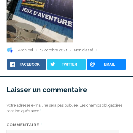
Auteur
Publié
Catégories
L'Archipel
12 octobre 2021
Non classé
le
FACEBOOK
TWITTER
EMAIL
Laisser un commentaire
Votre adresse e-mail ne sera pas publiée.
Les champs obligatoires
sont indiqués avec
*
COMMENTAIRE
*