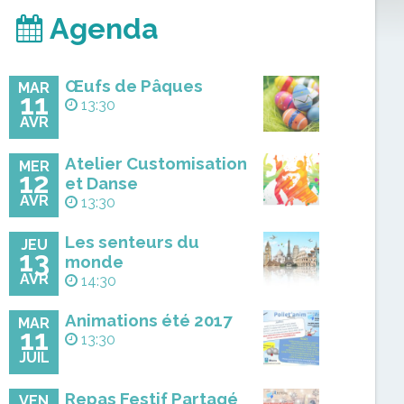
Agenda
Œufs de Pâques
MAR
11
13:30
AVR
Atelier Customisation
MER
12
et Danse
AVR
13:30
Les senteurs du
JEU
13
monde
AVR
14:30
Animations été 2017
MAR
11
13:30
JUIL
Repas Festif Partagé
VEN