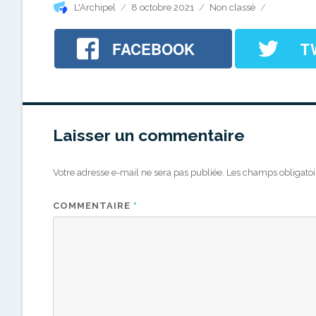
Auteur
Publié
Catégories
L'Archipel
8 octobre 2021
Non classé
le
FACEBOOK
T
Laisser un commentaire
Votre adresse e-mail ne sera pas publiée.
Les champs obligatoi
COMMENTAIRE
*