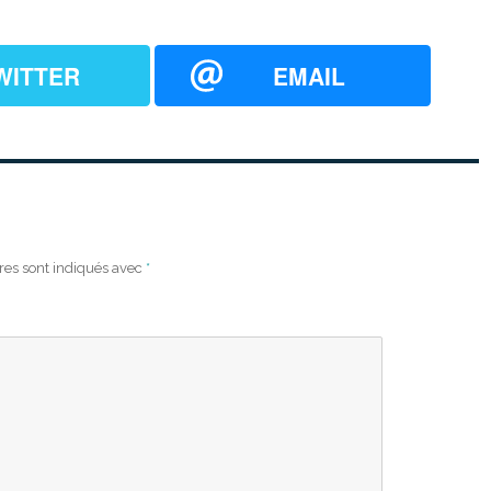
WITTER
EMAIL
res sont indiqués avec
*