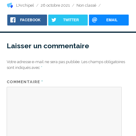
Auteur
Publié
Catégories
L'Archipel
26 octobre 2021
Non classé
le
FACEBOOK
TWITTER
EMAIL
Laisser un commentaire
Votre adresse e-mail ne sera pas publiée.
Les champs obligatoires
sont indiqués avec
*
COMMENTAIRE
*