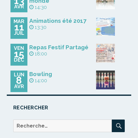
13
monde
AVR
14:30
Animations été 2017
MAR
11
13:30
JUIL
Repas Festif Partagé
VEN
15
18:00
DÉC
Bowling
LUN
8
14:00
AVR
RECHERCHER
REC
Recherche
pour :