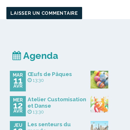
Agenda
Œufs de Pâques
MAR
11
13:30
AVR
Atelier Customisation
MER
12
et Danse
AVR
13:30
Les senteurs du
JEU