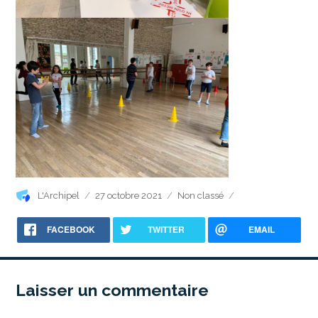
Auteur
Publié
Catégories
L'Archipel
27 octobre 2021
Non classé
le
FACEBOOK
TWITTER
EMAIL
Laisser un commentaire