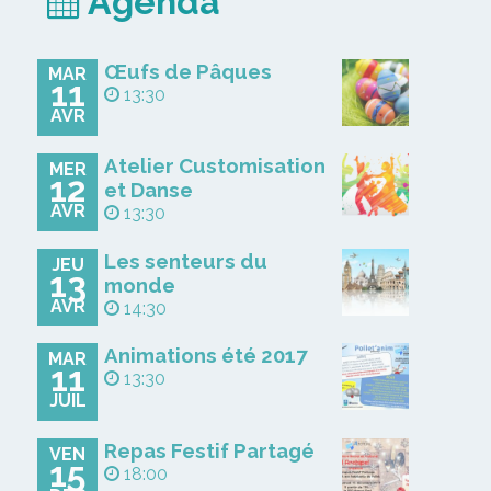
Agenda
Œufs de Pâques
MAR
11
13:30
AVR
Atelier Customisation
MER
12
et Danse
AVR
13:30
Les senteurs du
JEU
13
monde
AVR
14:30
Animations été 2017
MAR
11
13:30
JUIL
Repas Festif Partagé
VEN
15
18:00