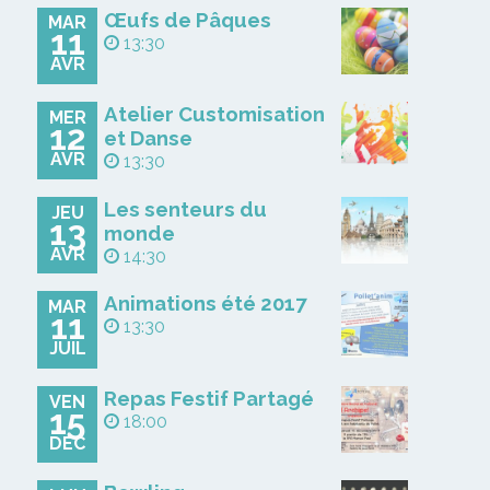
Œufs de Pâques
MAR
11
13:30
AVR
Atelier Customisation
MER
12
et Danse
AVR
13:30
Les senteurs du
JEU
13
monde
AVR
14:30
Animations été 2017
MAR
11
13:30
JUIL
Repas Festif Partagé
VEN
15
18:00
DÉC