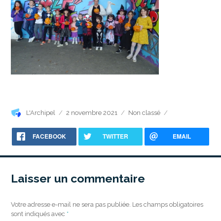
Auteur
Publié
Catégories
L'Archipel
2 novembre 2021
Non classé
le
FACEBOOK
TWITTER
EMAIL
Laisser un commentaire
Votre adresse e-mail ne sera pas publiée.
Les champs obligatoires
sont indiqués avec
*