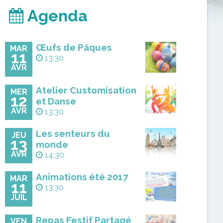
Agenda
Œufs de Pâques
MAR
11
13:30
AVR
Atelier Customisation
MER
12
et Danse
AVR
13:30
Les senteurs du
JEU
13
monde
AVR
14:30
Animations été 2017
MAR
11
13:30
JUIL
Repas Festif Partagé
VEN