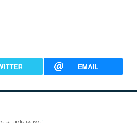
WITTER
EMAIL
res sont indiqués avec
*