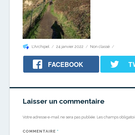
Auteur
Publié
Catégories
L'Archipel
24 janvier 2022
Non classé
le
FACEBOOK
T
Laisser un commentaire
Votre adresse e-mail ne sera pas publiée.
Les champs obligatoi
COMMENTAIRE
*