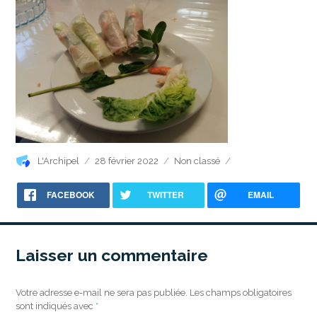
Auteur
Publié
Catégories
L'Archipel
28 février 2022
Non classé
le
FACEBOOK
TWITTER
EMAIL
Laisser un commentaire
Votre adresse e-mail ne sera pas publiée.
Les champs obligatoires
sont indiqués avec
*