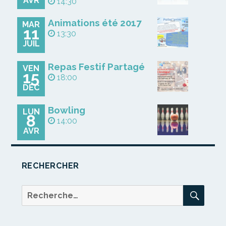
AVR
14:30
Animations été 2017
MAR
11
13:30
JUIL
Repas Festif Partagé
VEN
15
18:00
DÉC
Bowling
LUN
8
14:00
AVR
RECHERCHER
REC
Recherche
pour :