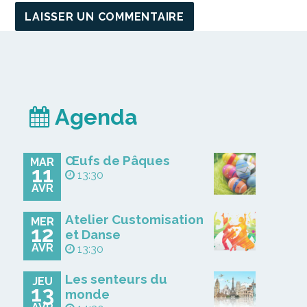
Agenda
Œufs de Pâques
MAR
11
13:30
AVR
Atelier Customisation
MER
12
et Danse
AVR
13:30
Les senteurs du
JEU
13
monde