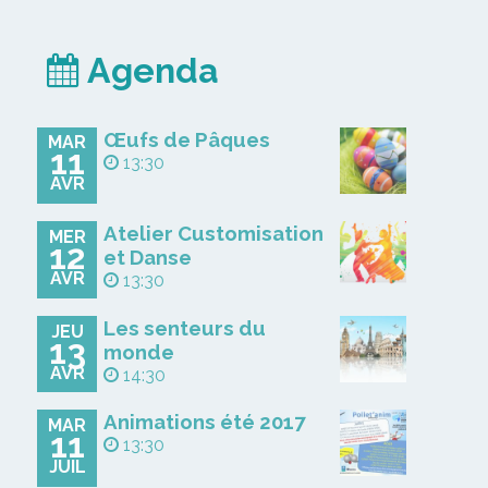
Agenda
Œufs de Pâques
MAR
11
13:30
AVR
Atelier Customisation
MER
12
et Danse
AVR
13:30
Les senteurs du
JEU
13
monde
AVR
14:30
Animations été 2017
MAR
11
13:30
JUIL