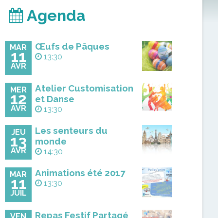
Agenda
Œufs de Pâques
MAR
11
13:30
AVR
Atelier Customisation
MER
12
et Danse
AVR
13:30
Les senteurs du
JEU
13
monde
AVR
14:30
Animations été 2017
MAR
11
13:30
JUIL
Repas Festif Partagé
VEN