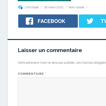
Auteur
Publié
Catégories
L'Archipel
18 mars 2022
Non classé
le
FACEBOOK
T
Laisser un commentaire
Votre adresse e-mail ne sera pas publiée.
Les champs obligatoi
COMMENTAIRE
*