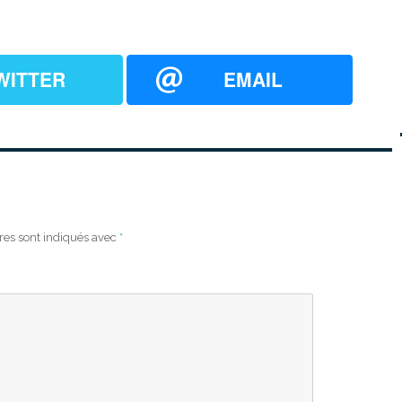
WITTER
EMAIL
res sont indiqués avec
*