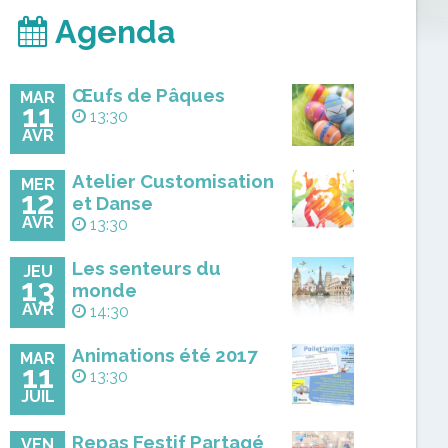
Agenda
Œufs de Pâques
MAR
11
13:30
AVR
Atelier Customisation
MER
12
et Danse
AVR
13:30
Les senteurs du
JEU
13
monde
AVR
14:30
Animations été 2017
MAR
11
13:30
JUIL
Repas Festif Partagé
VEN