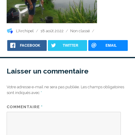
Auteur
Publié
Catégories
L'Archipel
18 août 2022
Non classé
le
FACEBOOK
TWITTER
EMAIL
Laisser un commentaire
Votre adresse e-mail ne sera pas publiée.
Les champs obligatoires
sont indiqués avec
*
COMMENTAIRE
*