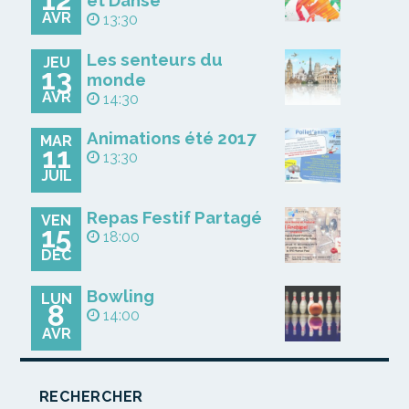
et Danse
AVR
13:30
Les senteurs du
JEU
13
monde
AVR
14:30
Animations été 2017
MAR
11
13:30
JUIL
Repas Festif Partagé
VEN
15
18:00
DÉC
Bowling
LUN
8
14:00
AVR
RECHERCHER