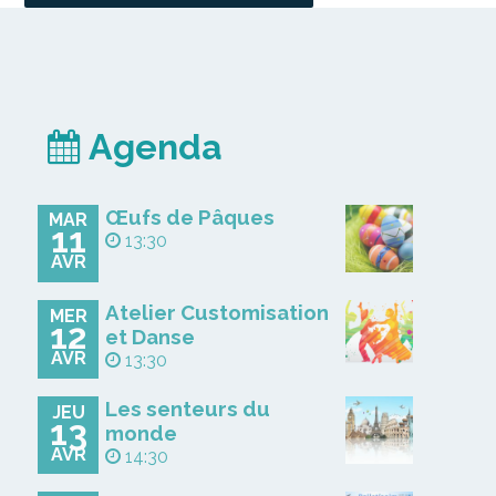
Agenda
Œufs de Pâques
MAR
11
13:30
AVR
Atelier Customisation
MER
12
et Danse
AVR
13:30
Les senteurs du
JEU
13
monde
AVR
14:30