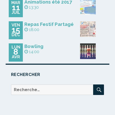
Animations été 2017
MAR
11
13:30
JUIL
Repas Festif Partagé
VEN
15
18:00
DÉC
Bowling
LUN
8
14:00
AVR
RECHERCHER
REC
Recherche
pour :