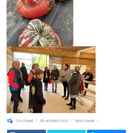
Auteur
Publié
Catégories
L'Archipel
28 octobre 2022
Non classé
le