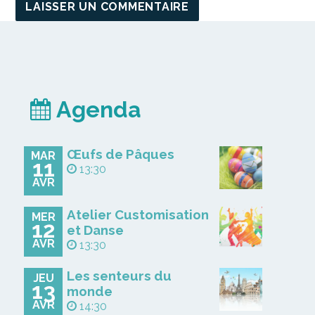
Agenda
Œufs de Pâques
MAR
11
13:30
AVR
Atelier Customisation
MER
12
et Danse
AVR
13:30
Les senteurs du
JEU
13
monde
AVR
14:30