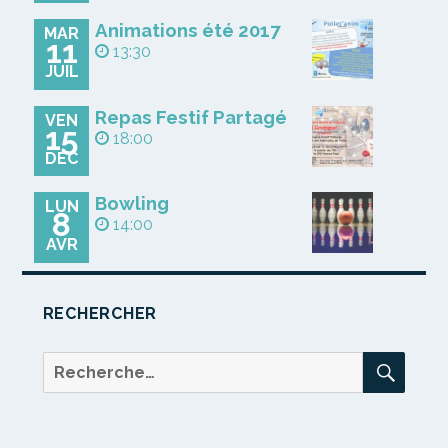
Animations été 2017
MAR
11
13:30
JUIL
Repas Festif Partagé
VEN
15
18:00
DÉC
Bowling
LUN
8
14:00
AVR
RECHERCHER
REC
Recherche
pour :