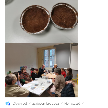
Auteur
Publié
Catégories
L'Archipel
21 décembre 2022
Non classé
le