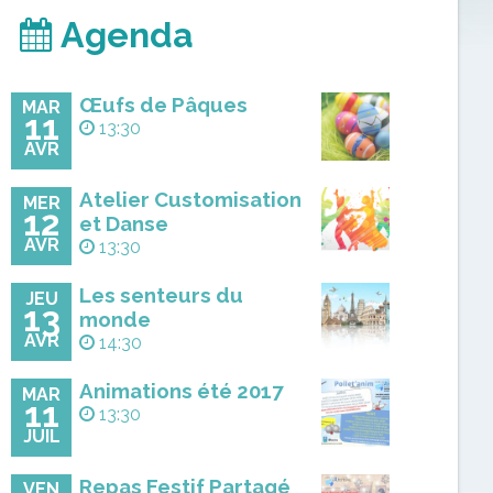
Agenda
Œufs de Pâques
MAR
11
13:30
AVR
Atelier Customisation
MER
12
et Danse
AVR
13:30
Les senteurs du
JEU
13
monde
AVR
14:30
Animations été 2017
MAR
11
13:30
JUIL
Repas Festif Partagé
VEN