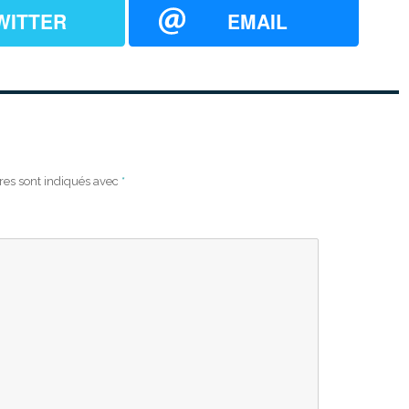
WITTER
EMAIL
res sont indiqués avec
*