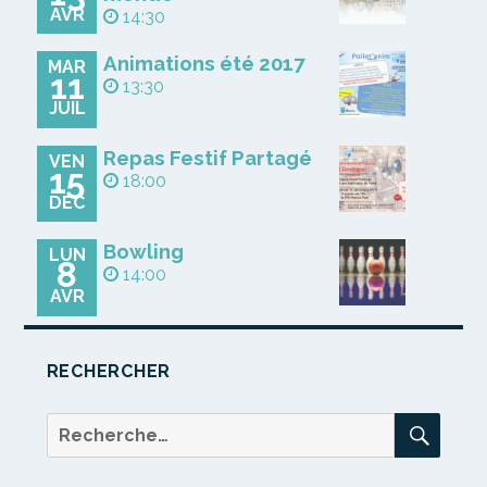
AVR
14:30
Animations été 2017
MAR
11
13:30
JUIL
Repas Festif Partagé
VEN
15
18:00
DÉC
Bowling
LUN
8
14:00
AVR
RECHERCHER
REC
Recherche
pour :