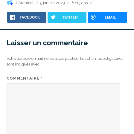
Auteur
Publié
Catégories
L'Archipel
5 janvier 2023
8/13 ans
le
FACEBOOK
TWITTER
EMAIL
Laisser un commentaire
Votre adresse e-mail ne sera pas publiée.
Les champs obligatoires
sont indiqués avec
*
COMMENTAIRE
*