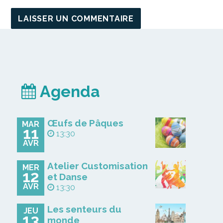
Agenda
Œufs de Pâques
MAR
11
13:30
AVR
Atelier Customisation
MER
12
et Danse
AVR
13:30
Les senteurs du
JEU
13
monde