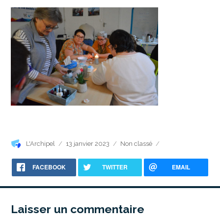
Auteur
Publié
Catégories
L'Archipel
13 janvier 2023
Non classé
le
FACEBOOK
TWITTER
EMAIL
Laisser un commentaire