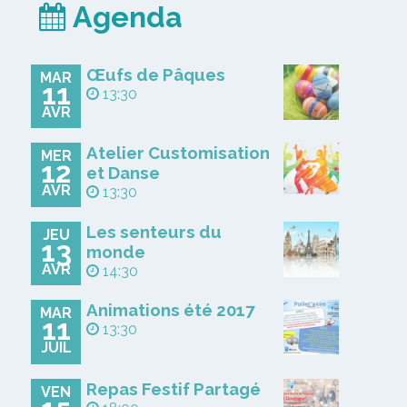
Agenda
Œufs de Pâques
MAR
11
13:30
AVR
Atelier Customisation
MER
12
et Danse
AVR
13:30
Les senteurs du
JEU
13
monde
AVR
14:30
Animations été 2017
MAR
11
13:30
JUIL
Repas Festif Partagé
VEN