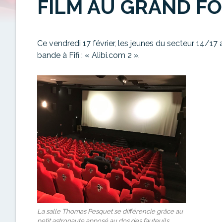
FILM AU GRAND FO
Ce vendredi 17 février, les jeunes du secteur 14/17
bande à Fifi : « Alibi.com 2 ».
La salle Thomas Pesquet se différencie grâce au
petit astronaute apposé au dos des fauteuils.