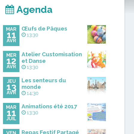
Agenda
Œufs de Pâques
MAR
11
13:30
AVR
Atelier Customisation
MER
12
et Danse
AVR
13:30
Les senteurs du
JEU
13
monde
AVR
14:30
Animations été 2017
MAR
11
13:30
JUIL
Repas Festif Partagé
VEN