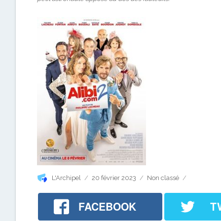
Auteur
Publié
Catégories
L'Archipel
20 février 2023
Non classé
le
FACEBOOK
T