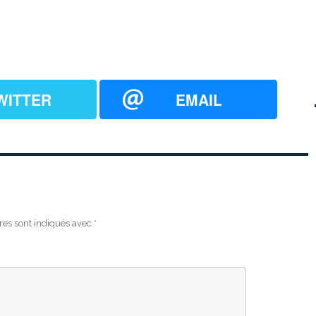
WITTER
EMAIL
res sont indiqués avec
*