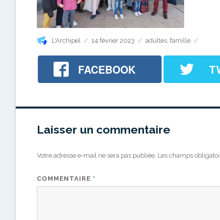
Auteur
Publié
Catégories
L'Archipel
14 février 2023
adultes
,
famille
le
FACEBOOK
T
Laisser un commentaire
Votre adresse e-mail ne sera pas publiée.
Les champs obligatoi
COMMENTAIRE
*