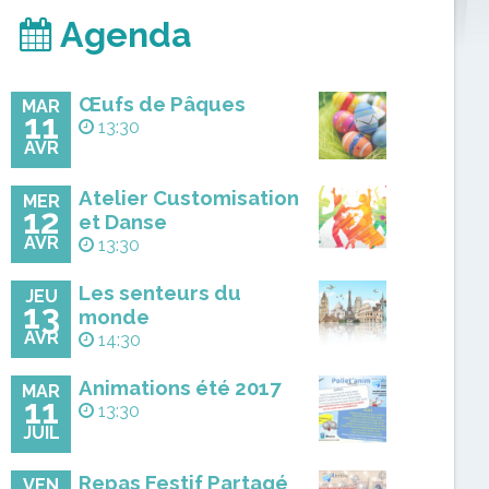
Agenda
Œufs de Pâques
MAR
11
13:30
AVR
Atelier Customisation
MER
12
et Danse
AVR
13:30
Les senteurs du
JEU
13
monde
AVR
14:30
Animations été 2017
MAR
11
13:30
JUIL
Repas Festif Partagé
VEN