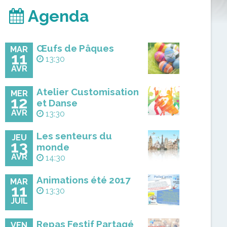
Agenda
Œufs de Pâques
MAR
11
13:30
AVR
Atelier Customisation
MER
12
et Danse
AVR
13:30
Les senteurs du
JEU
13
monde
AVR
14:30
Animations été 2017
MAR
11
13:30
JUIL
Repas Festif Partagé
VEN