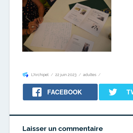
Auteur
Publié
Catégories
L'Archipel
22 juin 2023
adultes
le
FACEBOOK
T
Laisser un commentaire