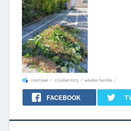
Auteur
Publié
Catégories
L'Archipel
17 juillet 2023
adultes
,
famille
le
FACEBOOK
T