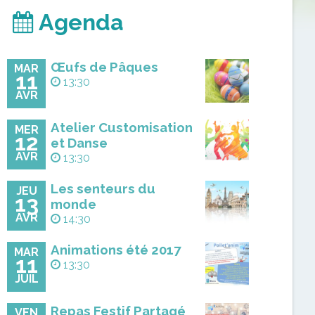
Agenda
Œufs de Pâques
MAR
11
13:30
AVR
Atelier Customisation
MER
12
et Danse
AVR
13:30
Les senteurs du
JEU
13
monde
AVR
14:30
Animations été 2017
MAR
11
13:30
JUIL
Repas Festif Partagé
VEN