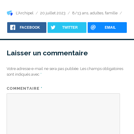
Auteur
Publié
Catégories
L'Archipel
20 juillet 2023
8/13 ans
,
adultes
,
famille
le
FACEBOOK
TWITTER
EMAIL
Laisser un commentaire
Votre adresse e-mail ne sera pas publiée.
Les champs obligatoires
sont indiqués avec
*
COMMENTAIRE
*