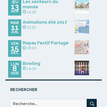
Les senteurs du
JEU
13
monde
AVR
14:30
Animations été 2017
MAR
11
13:30
JUIL
Repas Festif Partagé
VEN
15
18:00
DÉC
Bowling
LUN
8
14:00
AVR
RECHERCHER
REC
Recherche