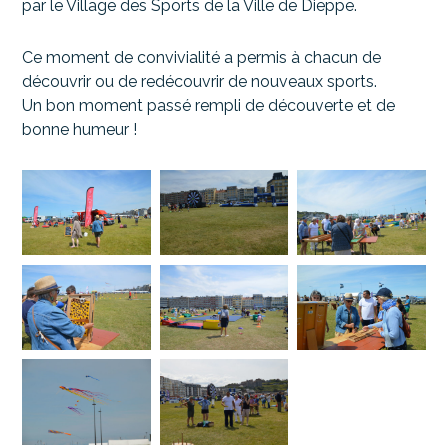
par le Village des Sports de la Ville de Dieppe.
Ce
moment
de
convivialit
é
a
permis
à chacun
de
d
é
couvrir
ou de redécouvrir
de
nouveaux
sports
.
U
n bon moment passé rempli
de
d
é
couverte
et
de
bonne
humeur
!