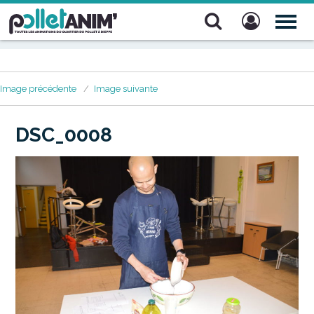
Pollet Anim'
TOG
NAV
Image précédente
Image suivante
DSC_0008