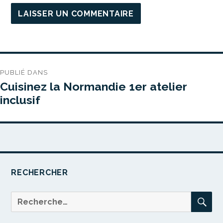
Navigation
PUBLIÉ DANS
de
Cuisinez la Normandie 1er atelier
l’article
inclusif
RECHERCHER
RE
Recherche
pour :