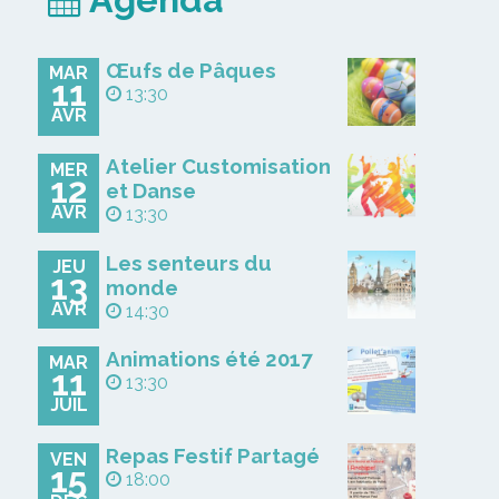
Œufs de Pâques
MAR
11
13:30
AVR
Atelier Customisation
MER
12
et Danse
AVR
13:30
Les senteurs du
JEU
13
monde
AVR
14:30
Animations été 2017
MAR
11
13:30
JUIL
Repas Festif Partagé
VEN
15
18:00