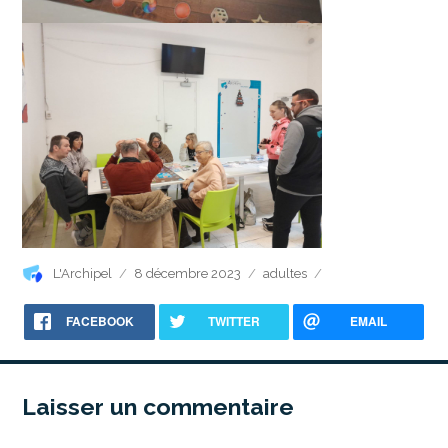
Auteur
Publié
Catégories
L'Archipel
8 décembre 2023
adultes
le
FACEBOOK
TWITTER
EMAIL
Laisser un commentaire