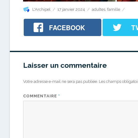
Auteur
Publié
Catégories
L'Archipel
17 janvier 2024
adultes
,
famille
le
FACEBOOK
T
Laisser un commentaire
Votre adresse e-mail ne sera pas publiée.
Les champs obligatoi
COMMENTAIRE
*