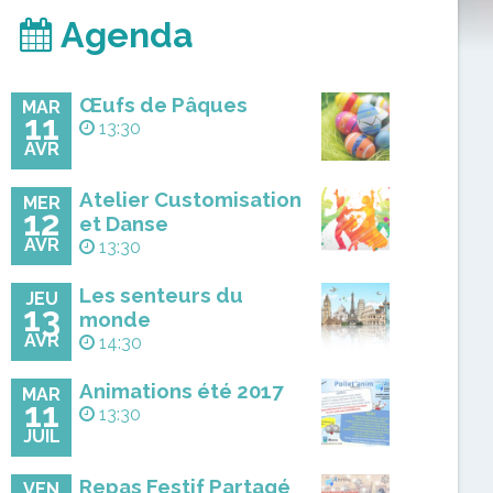
Agenda
Œufs de Pâques
MAR
11
13:30
AVR
Atelier Customisation
MER
12
et Danse
AVR
13:30
Les senteurs du
JEU
13
monde
AVR
14:30
Animations été 2017
MAR
11
13:30
JUIL
Repas Festif Partagé
VEN