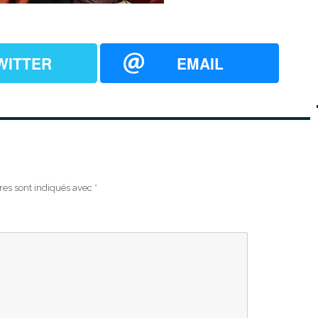
WITTER
EMAIL
res sont indiqués avec
*