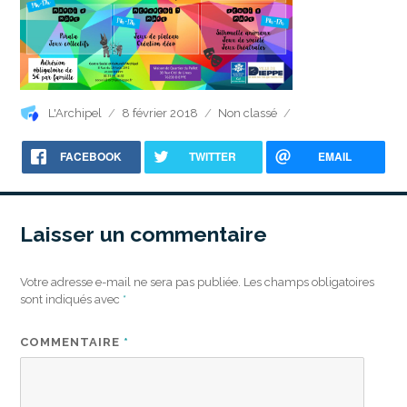
Auteur
Publié
Catégories
L'Archipel
8 février 2018
Non classé
le
FACEBOOK
TWITTER
EMAIL
Laisser un commentaire
Votre adresse e-mail ne sera pas publiée.
Les champs obligatoires
sont indiqués avec
*
COMMENTAIRE
*