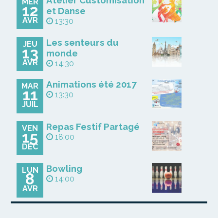
Atelier Customisation
MER
12
et Danse
AVR
13:30
Les senteurs du
JEU
13
monde
AVR
14:30
Animations été 2017
MAR
11
13:30
JUIL
Repas Festif Partagé
VEN
15
18:00
DÉC
Bowling
LUN
8
14:00
AVR