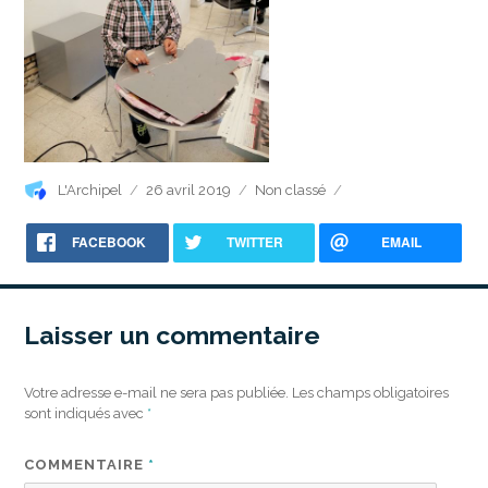
Auteur
Publié
Catégories
L'Archipel
26 avril 2019
Non classé
le
FACEBOOK
TWITTER
EMAIL
Laisser un commentaire
Votre adresse e-mail ne sera pas publiée.
Les champs obligatoires
sont indiqués avec
*
COMMENTAIRE
*