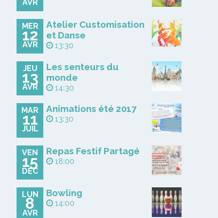
AVR
Atelier Customisation
MER
12
et Danse
AVR
13:30
Les senteurs du
JEU
13
monde
AVR
14:30
Animations été 2017
MAR
11
13:30
JUIL
Repas Festif Partagé
VEN
15
18:00
DÉC
Bowling
LUN
8
14:00
AVR