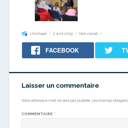
Auteur
Publié
Catégories
L'Archipel
2 avril 2019
Non classé
le
FACEBOOK
T
Laisser un commentaire
Votre adresse e-mail ne sera pas publiée.
Les champs obligatoi
COMMENTAIRE
*