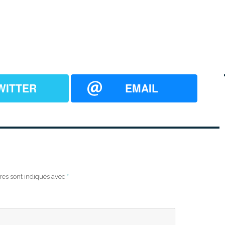
WITTER
EMAIL
res sont indiqués avec
*