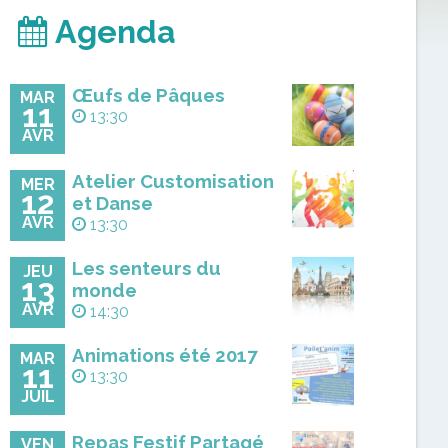
Agenda
Œufs de Pâques
MAR
11
13:30
AVR
Atelier Customisation
MER
12
et Danse
AVR
13:30
Les senteurs du
JEU
13
monde
AVR
14:30
Animations été 2017
MAR
11
13:30
JUIL
Repas Festif Partagé
VEN