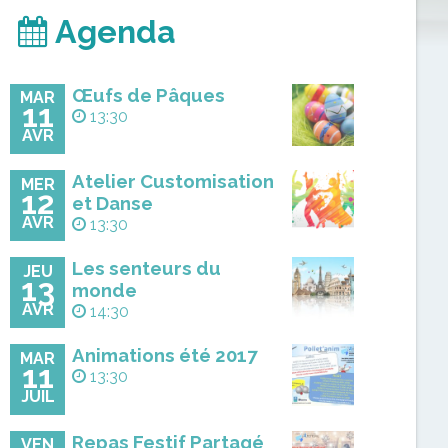
Agenda
Œufs de Pâques
MAR
11
13:30
AVR
Atelier Customisation
MER
12
et Danse
AVR
13:30
Les senteurs du
JEU
13
monde
AVR
14:30
Animations été 2017
MAR
11
13:30
JUIL
Repas Festif Partagé
VEN