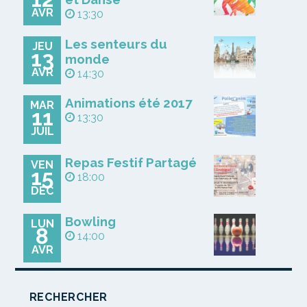
AVR
13:30
Les senteurs du
JEU
13
monde
AVR
14:30
Animations été 2017
MAR
11
13:30
JUIL
Repas Festif Partagé
VEN
15
18:00
DÉC
Bowling
LUN
8
14:00
AVR
RECHERCHER