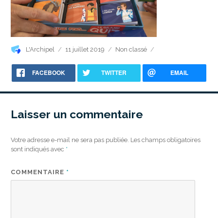
Auteur
Publié
Catégories
L'Archipel
11 juillet 2019
Non classé
le
FACEBOOK
TWITTER
EMAIL
Laisser un commentaire
Votre adresse e-mail ne sera pas publiée.
Les champs obligatoires
sont indiqués avec
*
COMMENTAIRE
*