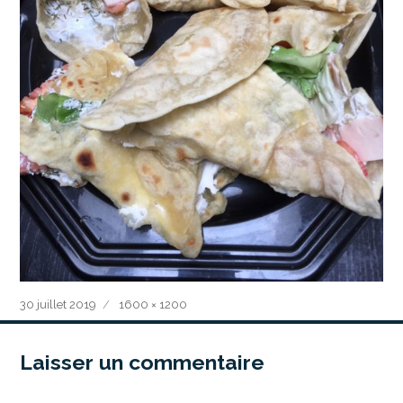
Publié
Taille
30 juillet 2019
1600 × 1200
le
réelle
Laisser un commentaire