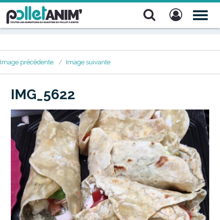
Pollet Anim'
TOG
NAV
Image précédente
Image suivante
IMG_5622