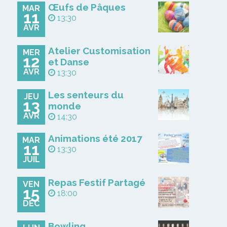
Œufs de Pâques
MAR
11
13:30
AVR
Atelier Customisation
MER
12
et Danse
AVR
13:30
Les senteurs du
JEU
13
monde
AVR
14:30
Animations été 2017
MAR
11
13:30
JUIL
Repas Festif Partagé
VEN
15
18:00
DÉC
Bowling