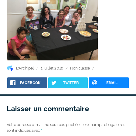
Auteur
Publié
Catégories
L'Archipel
1 juillet 2019
Non classé
le
FACEBOOK
TWITTER
EMAIL
Laisser un commentaire
Votre adresse e-mail ne sera pas publiée.
Les champs obligatoires
sont indiqués avec
*