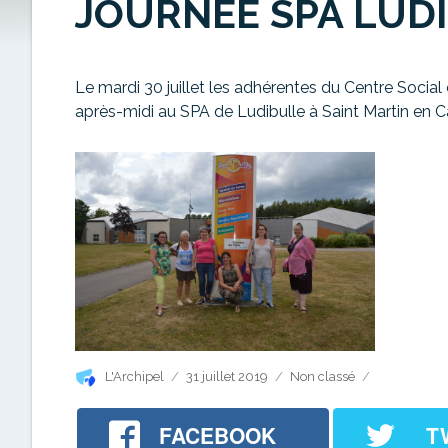
JOURNÉE SPA LUD
Le mardi 30 juillet les adhérentes du Centre Social 
après-midi au SPA de Ludibulle à Saint Martin en
Auteur
Publié
Catégories
L'Archipel
31 juillet 2019
Non classé
le
FACEBOOK
T