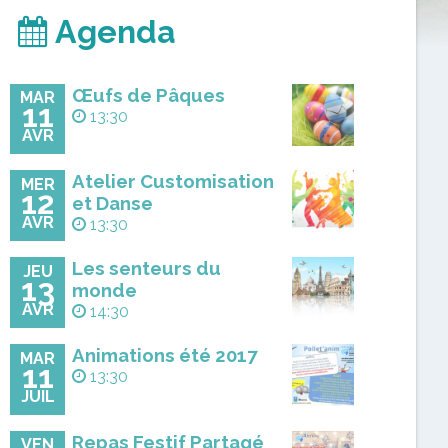
Agenda
Œufs de Pâques
MAR
11
13:30
AVR
Atelier Customisation
MER
12
et Danse
AVR
13:30
Les senteurs du
JEU
13
monde
AVR
14:30
Animations été 2017
MAR
11
13:30
JUIL
Repas Festif Partagé
VEN