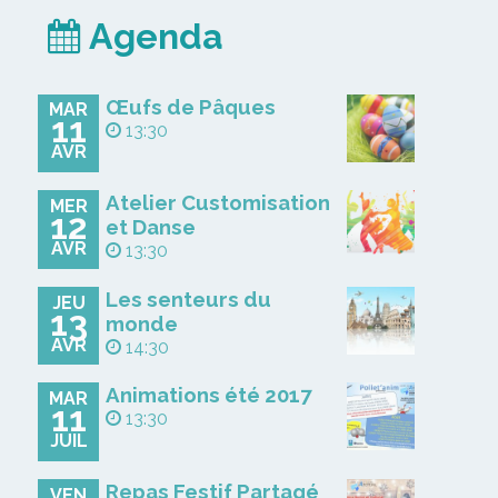
Agenda
Œufs de Pâques
MAR
11
13:30
AVR
Atelier Customisation
MER
12
et Danse
AVR
13:30
Les senteurs du
JEU
13
monde
AVR
14:30
Animations été 2017
MAR
11
13:30
JUIL
Repas Festif Partagé
VEN