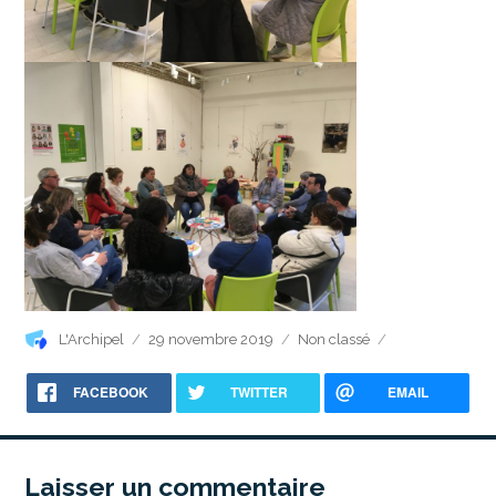
Auteur
Publié
Catégories
L'Archipel
29 novembre 2019
Non classé
le
FACEBOOK
TWITTER
EMAIL
Laisser un commentaire