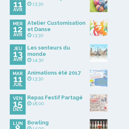
11
13:30
AVR
Atelier Customisation
MER
12
et Danse
AVR
13:30
Les senteurs du
JEU
13
monde
AVR
14:30
Animations été 2017
MAR
11
13:30
JUIL
Repas Festif Partagé
VEN
15
18:00
DÉC
Bowling
LUN
8
14:00