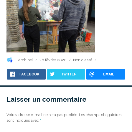
Auteur
Publié
Catégories
L'Archipel
26 février 2020
Non classé
le
FACEBOOK
TWITTER
EMAIL
Laisser un commentaire
Votre adresse e-mail ne sera pas publiée.
Les champs obligatoires
sont indiqués avec
*