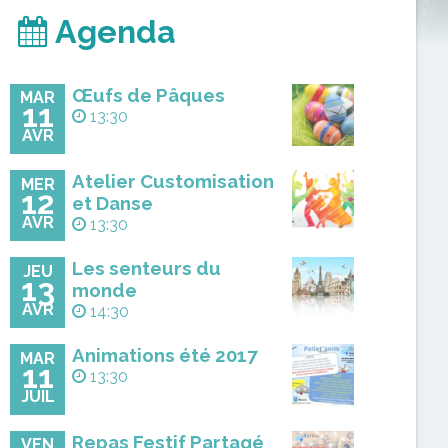
Agenda
Œufs de Pâques
MAR
11
13:30
AVR
Atelier Customisation
MER
12
et Danse
AVR
13:30
Les senteurs du
JEU
13
monde
AVR
14:30
Animations été 2017
MAR
11
13:30
JUIL
Repas Festif Partagé
VEN