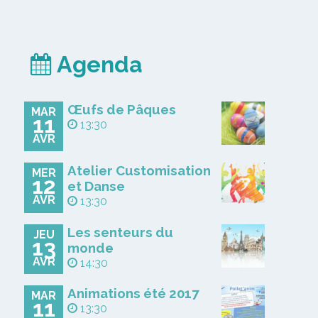
Agenda
Œufs de Pâques
MAR
11
13:30
AVR
Atelier Customisation
MER
12
et Danse
AVR
13:30
Les senteurs du
JEU
13
monde
AVR
14:30
Animations été 2017
MAR
11
13:30