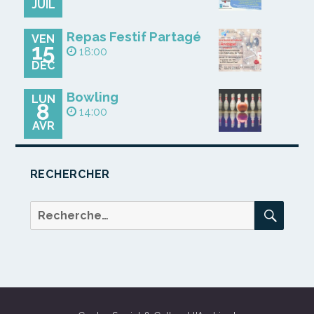
JUIL
Repas Festif Partagé
VEN
15
18:00
DÉC
Bowling
LUN
8
14:00
AVR
RECHERCHER
REC
Recherche
pour :