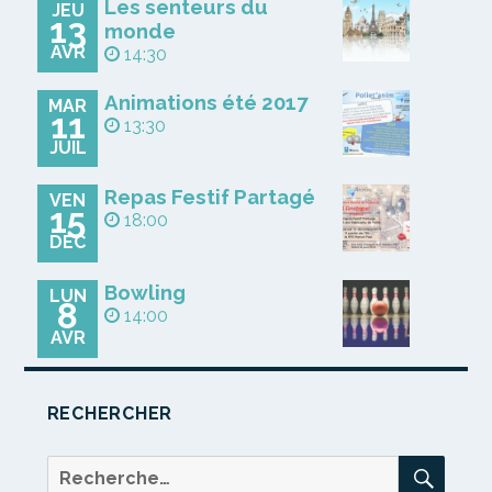
Les senteurs du
JEU
13
monde
AVR
14:30
Animations été 2017
MAR
11
13:30
JUIL
Repas Festif Partagé
VEN
15
18:00
DÉC
Bowling
LUN
8
14:00
AVR
RECHERCHER
REC
Recherche