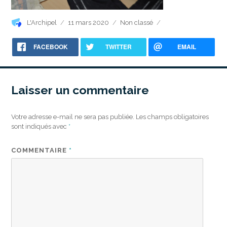
Auteur
Publié
Catégories
L'Archipel
11 mars 2020
Non classé
le
FACEBOOK
TWITTER
EMAIL
Laisser un commentaire
Votre adresse e-mail ne sera pas publiée.
Les champs obligatoires
sont indiqués avec
*
COMMENTAIRE
*