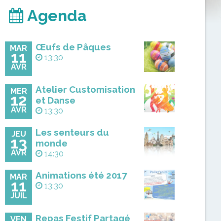
Agenda
Œufs de Pâques
MAR
11
13:30
AVR
Atelier Customisation
MER
12
et Danse
AVR
13:30
Les senteurs du
JEU
13
monde
AVR
14:30
Animations été 2017
MAR
11
13:30
JUIL
Repas Festif Partagé
VEN