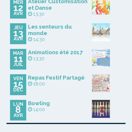
Atelier Customisation
MER
12
et Danse
AVR
13:30
Les senteurs du
JEU
13
monde
AVR
14:30
Animations été 2017
MAR
11
13:30
JUIL
Repas Festif Partagé
VEN
15
18:00
DÉC
Bowling
LUN
8
14:00
AVR