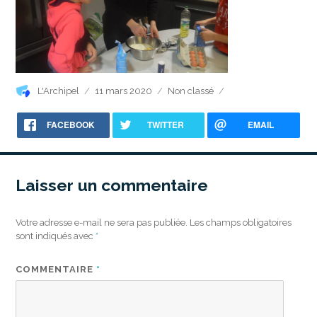
Auteur
Publié
Catégories
L'Archipel
11 mars 2020
Non classé
le
FACEBOOK
TWITTER
EMAIL
Laisser un commentaire
Votre adresse e-mail ne sera pas publiée.
Les champs obligatoires
sont indiqués avec
*
COMMENTAIRE
*